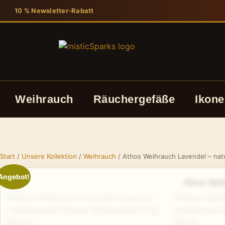
10 % Newsletter-Rabatt
Weihrauch
Räuchergefäße
Ikone
Start
/
Unsere Kollektion
/
Weihrauch
/ Athos Weihrauch Lavendel – natu
Angebot!