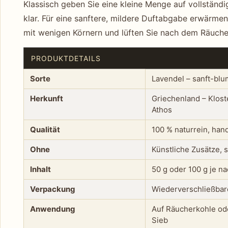
Klassisch geben Sie eine kleine Menge auf vollständi
klar. Für eine sanftere, mildere Duftabgabe erwärme
mit wenigen Körnern und lüften Sie nach dem Räuche
PRODUKTDETAILS
Sorte
Lavendel – sanft-blu
Herkunft
Griechenland – Klost
Athos
Qualität
100 % naturrein, ha
Ohne
Künstliche Zusätze, 
Inhalt
50 g oder 100 g je n
Verpackung
Wiederverschließbar
Anwendung
Auf Räucherkohle ode
Sieb