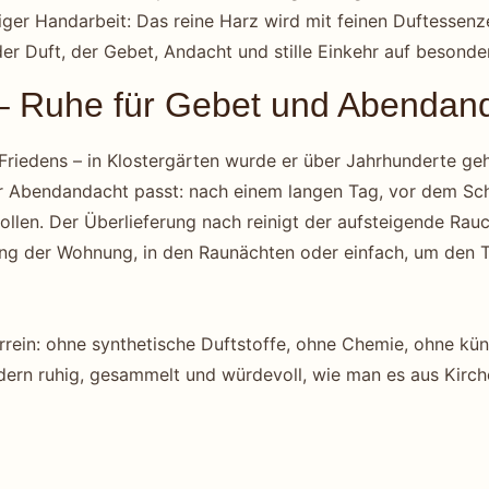
tiger Handarbeit: Das reine Harz wird mit feinen Duftesse
nder Duft, der Gebet, Andacht und stille Einkehr auf besonde
– Ruhe für Gebet und Abendan
 Friedens – in Klostergärten wurde er über Jahrhunderte geh
r Abendandacht passt: nach einem langen Tag, vor dem Sc
llen. Der Überlieferung nach reinigt der aufsteigende Rau
nung der Wohnung, in den Raunächten oder einfach, um den 
urrein: ohne synthetische Duftstoffe, ohne Chemie, ohne kü
ondern ruhig, gesammelt und würdevoll, wie man es aus Kirc