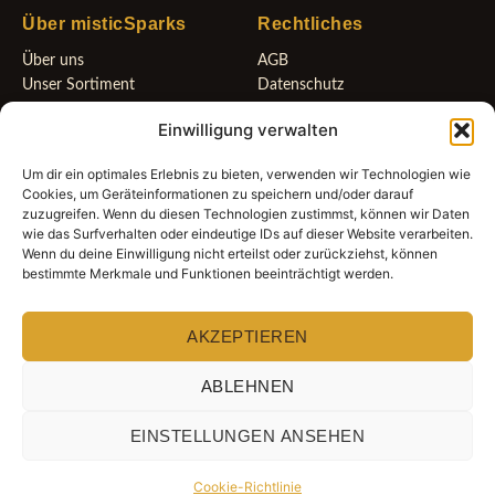
Über misticSparks
Rechtliches
Über uns
AGB
Unser Sortiment
Datenschutz
Neuigkeiten
Widerrufsbelehrung
Einwilligung verwalten
Geschenkgutscheine
Cookie-Richtlinie (EU)
Impressum
Um dir ein optimales Erlebnis zu bieten, verwenden wir Technologien wie
Cookies, um Geräteinformationen zu speichern und/oder darauf
zuzugreifen. Wenn du diesen Technologien zustimmst, können wir Daten
wie das Surfverhalten oder eindeutige IDs auf dieser Website verarbeiten.
Wenn du deine Einwilligung nicht erteilst oder zurückziehst, können
Bleib mit uns verbunden
bestimmte Merkmale und Funktionen beeinträchtigt werden.
AKZEPTIEREN
Folge uns für neue Impulse und besondere Angebote.
ABLEHNEN
© 2023–2026 misticSparks · Alle Rechte vorbehalten.
EINSTELLUNGEN ANSEHEN
Cookie-Richtlinie