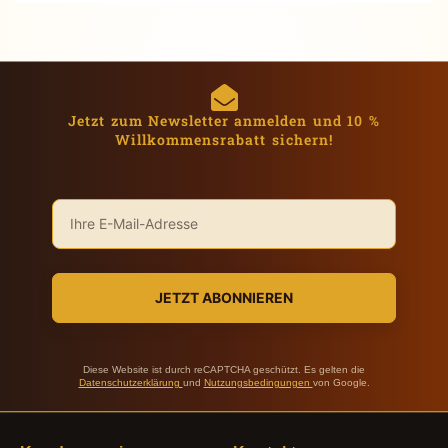
Jetzt zum Newsletter anmelden und 10 %
Willkommensrabatt sichern!
JETZT ABONNIEREN
Diese Website ist durch reCAPTCHA geschützt. Es gelten die
Datenschutzerklärung
und
Nutzungsbedingungen
von Google.