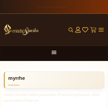
10 % Newsletter-Rabatt
myrrhe
Leider wurden keine passenden Produkte gefunden. Bitte
passe deine Filter an.