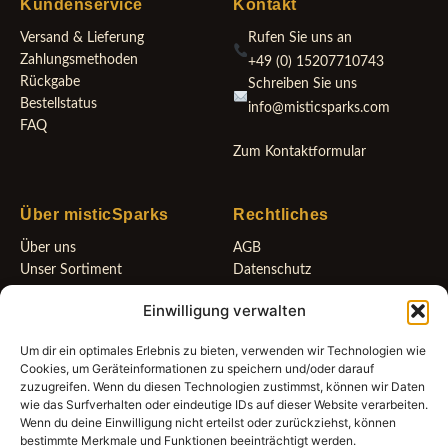
Kundenservice
Kontakt
Versand & Lieferung
Rufen Sie uns an
Zahlungsmethoden
+49 (0) 15207710743
Rückgabe
Schreiben Sie uns
Bestellstatus
info@misticsparks.com
FAQ
Zum Kontaktformular
Über misticSparks
Rechtliches
Über uns
AGB
Unser Sortiment
Datenschutz
Neuigkeiten
Widerrufsbelehrung
Einwilligung verwalten
Geschenkgutscheine
Cookie-Richtlinie (EU)
Impressum
Um dir ein optimales Erlebnis zu bieten, verwenden wir Technologien wie
Cookies, um Geräteinformationen zu speichern und/oder darauf
zuzugreifen. Wenn du diesen Technologien zustimmst, können wir Daten
wie das Surfverhalten oder eindeutige IDs auf dieser Website verarbeiten.
Wenn du deine Einwilligung nicht erteilst oder zurückziehst, können
Bleib mit uns verbunden
bestimmte Merkmale und Funktionen beeinträchtigt werden.