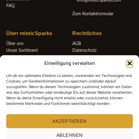
info@misticsparks.com
FAQ
Zum Kontaktformular
Über misticSparks
Rechtliches
Über uns
AGB
Unser Sortiment
Datenschutz
Neuigkeiten
Widerrufsbelehrung
Einwilligung verwalten
Geschenkgutscheine
Cookie-Richtlinie (EU)
Impressum
Um dir ein optimales Erlebnis zu bieten, verwenden wir Technologien wie
Cookies, um Geräteinformationen zu speichern und/oder darauf
zuzugreifen. Wenn du diesen Technologien zustimmst, können wir Daten
wie das Surfverhalten oder eindeutige IDs auf dieser Website verarbeiten.
Wenn du deine Einwilligung nicht erteilst oder zurückziehst, können
Bleib mit uns verbunden
bestimmte Merkmale und Funktionen beeinträchtigt werden.
AKZEPTIEREN
Folge uns für neue Impulse und besondere Angebote.
ABLEHNEN